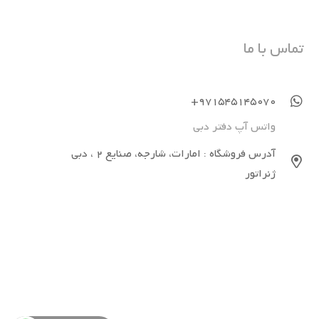
تماس با ما
971545145070+
واتس آپ دفتر دبی
آدرس فروشگاه : امارات، شارجه، صنایع 2 ، دبی
ژنراتور