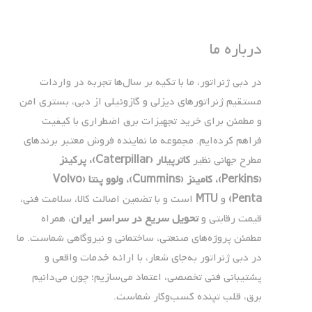
درباره ما
در دبی ژنراتور، ما با تکیه بر سال‌ها تجربه در واردات
مستقیم ژنراتورهای دیزلی و گازوئیلی از دبی، بستری امن
و مطمئن برای خرید تجهیزات برق اضطراری با کیفیت
فراهم کرده‌ایم. مجموعه ما نماینده فروش معتبر برندهای
مطرح جهانی نظیر
کاترپیلار (Caterpillar)، پرکینز
(Perkins)، کامینز (Cummins)، ولوو پنتا (Volvo
Penta)
و
MTU
است و با تضمین اصالت کالا، سلامت فنی،
قیمت رقابتی و
تحویل سریع در سراسر ایران
، همراه
مطمئن پروژه‌های صنعتی، ساختمانی و نیروگاهی شماست. ما
در دبی ژنراتور به‌جای شعار، با ارائه خدمات واقعی و
پشتیبانی فنی تخصصی، اعتماد می‌سازیم؛ چون می‌دانیم
برق، قلب تپنده کسب‌وکار شماست.