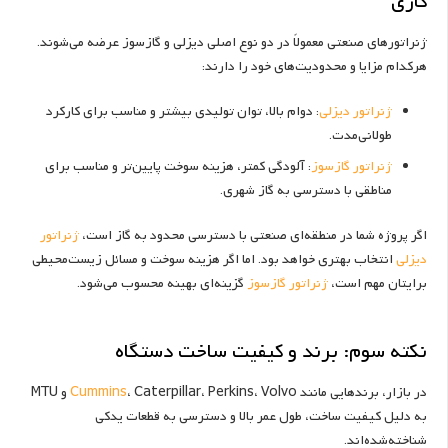
کاری
ژنراتورهای صنعتی معمولاً در دو نوع اصلی دیزلی و گازسوز عرضه می‌شوند.
هرکدام مزایا و محدودیت‌های خود را دارند:
ژنراتور دیزلی
: دوام بالا، توان تولیدی بیشتر و مناسب برای کارکرد
طولانی‌مدت.
ژنراتور گازسوز
: آلودگی کمتر، هزینه سوخت پایین‌تر و مناسب برای
مناطقی با دسترسی به گاز شهری.
اگر پروژه شما در منطقه‌ای صنعتی با دسترسی محدود به گاز است،
ژنراتور
دیزلی
انتخاب بهتری خواهد بود. اما اگر هزینه سوخت و مسائل زیست‌محیطی
برایتان مهم است،
ژنراتور گازسوز
گزینه‌ای بهینه محسوب می‌شود.
نکته سوم: برند و کیفیت ساخت دستگاه
در بازار، برندهایی مانند
Cummins
، Caterpillar، Perkins، Volvo و MTU
به دلیل کیفیت ساخت، طول عمر بالا و دسترسی به قطعات یدکی
شناخته‌شده‌اند.