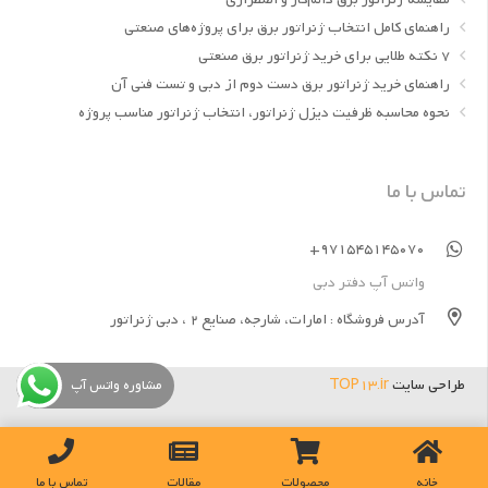
راهنمای کامل انتخاب ژنراتور برق برای پروژه‌های صنعتی
7 نکته طلایی برای خرید ژنراتور برق صنعتی
راهنمای خرید ژنراتور برق دست دوم از دبی و تست فنی آن
نحوه محاسبه ظرفیت دیزل ژنراتور، انتخاب ژنراتور مناسب پروژه
تماس با ما
971545145070+
واتس آپ دفتر دبی
آدرس فروشگاه : امارات، شارجه، صنایع 2 ، دبی ژنراتور
طراحی سایت
TOP13.ir
مشاوره واتس آپ
خانه
محصولات
مقالات
تماس با ما