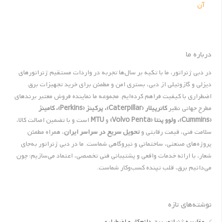
آن
درباره ما
در دبی ژنراتور، ما با تکیه بر سال‌ها تجربه در واردات مستقیم ژنراتورهای
دیزلی و گازوئیلی از دبی، بستری امن و مطمئن برای خرید تجهیزات برق
اضطراری با کیفیت فراهم کرده‌ایم. مجموعه ما نماینده فروش معتبر برندهای
مطرح جهانی نظیر
کاترپیلار (Caterpillar)، پرکینز (Perkins)، کامینز
(Cummins)، ولوو پنتا (Volvo Penta)
و
MTU
است و با تضمین اصالت کالا،
سلامت فنی، قیمت رقابتی و
تحویل سریع در سراسر ایران
، همراه مطمئن
پروژه‌های صنعتی، ساختمانی و نیروگاهی شماست. ما در دبی ژنراتور به‌جای
شعار، با ارائه خدمات واقعی و پشتیبانی فنی تخصصی، اعتماد می‌سازیم؛ چون
می‌دانیم برق، قلب تپنده کسب‌وکار شماست.
نوشته‌های تازه
مقایسه ژنراتور برق دائم‌کار و اضطراری